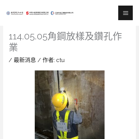
跳
至
主
114.05.05角鋼放樣及鑽孔作
要
業
內
容
/
最新消息
/ 作者:
ctu