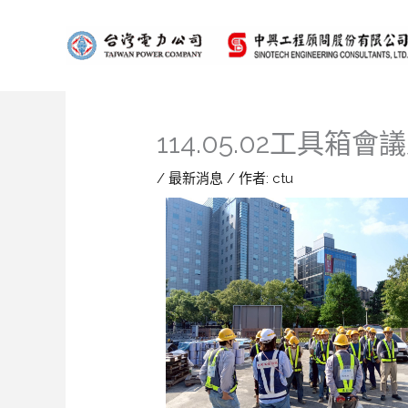
跳
至
主
要
內
容
114.05.02工具箱
/
最新消息
/ 作者:
ctu